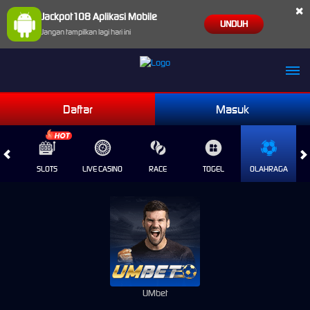
×
Jackpot108 Aplikasi Mobile
UNDUH
Jangan tampilkan lagi hari ini
Daftar
Masuk
MES
SLOTS
LIVE CASINO
RACE
TOGEL
OLAHRAGA
C
UMbet